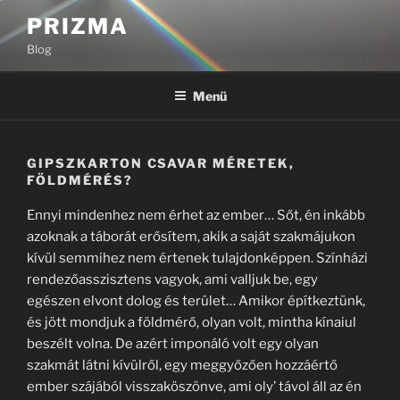
Tartalomhoz
PRIZMA
Blog
Menü
GIPSZKARTON CSAVAR MÉRETEK,
FÖLDMÉRÉS?
Ennyi mindenhez nem érhet az ember… Sőt, én inkább
azoknak a táborát erősítem, akik a saját szakmájukon
kívül semmihez nem értenek tulajdonképpen. Színházi
rendezőasszisztens vagyok, ami valljuk be, egy
egészen elvont dolog és terület… Amikor építkeztünk,
és jött mondjuk a földmérő, olyan volt, mintha kínaiul
beszélt volna. De azért imponáló volt egy olyan
szakmát látni kívülről, egy meggyőzően hozzáértő
ember szájából visszaköszönve, ami oly’ távol áll az én