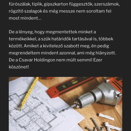
fúrószálak, tiplik, gipszkarton függesztők, szerszámok,
rögzítő szalagok és még messze nem soroltam fel
most mindent…
De a lényeg, hogy megmentettek minket a
termékeikkel, a szűk határidők tartásával is, többek
között. Amiket a kivitelező szabott meg, én pedig
megrendeltem mindent azonnal, ami még hiányzott.
De a Csavar Holdingon nem múlt semmi! Ezer
köszönet!