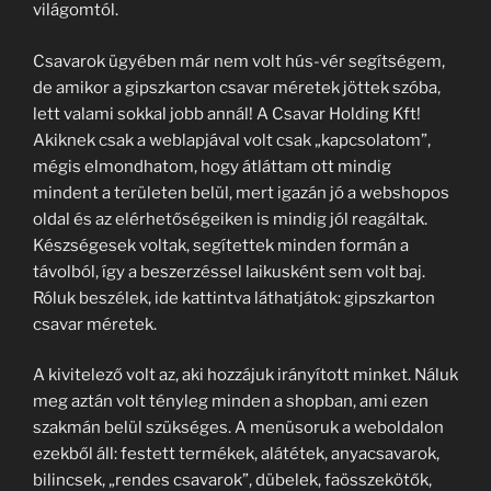
világomtól.
Csavarok ügyében már nem volt hús-vér segítségem,
de amikor a gipszkarton csavar méretek jöttek szóba,
lett valami sokkal jobb annál! A Csavar Holding Kft!
Akiknek csak a weblapjával volt csak „kapcsolatom”,
mégis elmondhatom, hogy átláttam ott mindig
mindent a területen belül, mert igazán jó a webshopos
oldal és az elérhetőségeiken is mindig jól reagáltak.
Készségesek voltak, segítettek minden formán a
távolból, így a beszerzéssel laikusként sem volt baj.
Róluk beszélek, ide kattintva láthatjátok: gipszkarton
csavar méretek.
A kivitelező volt az, aki hozzájuk irányított minket. Náluk
meg aztán volt tényleg minden a shopban, ami ezen
szakmán belül szükséges. A menüsoruk a weboldalon
ezekből áll: festett termékek, alátétek, anyacsavarok,
bilincsek, „rendes csavarok”, dübelek, faösszekötők,