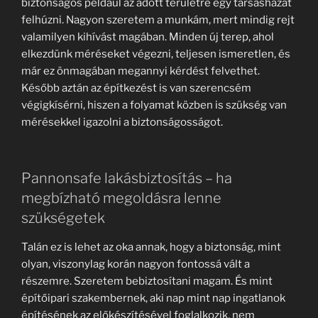
biztonságos például az adott területre egy társasházat
felhúzni. Nagyon szeretem a munkám, mert mindig rejt
valamilyen kihívást magában. Minden új terep, ahol
elkezdünk méréseket végezni, teljesen ismeretlen, és
már ez önmagában megannyi kérdést felvethet.
Később aztán az építkezést is van szerencsém
végigkísérni, hiszen a folyamat közben is szükség van
mérésekkel igazolni a biztonságosságot.
Pannonsafe lakásbiztosítás – ha
megbízható megoldásra lenne
szükségetek
Talán ez is lehet az oka annak, hogy a biztonság, mint
olyan, viszonylag korán nagyon fontossá vált a
részemre. Szeretem bebiztosítani magam. És mint
építőipari szakembernek, aki nap mint nap ingatlanok
építésének az előkészítésével foglalkozik, nem