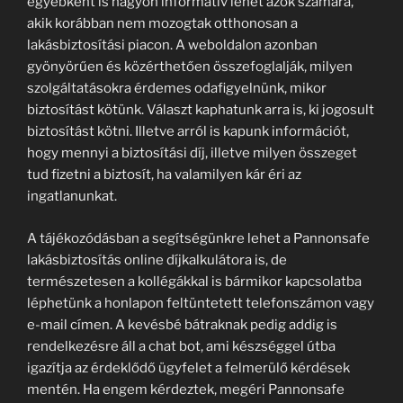
egyébként is nagyon informatív lehet azok számára,
akik korábban nem mozogtak otthonosan a
lakásbiztosítási piacon. A weboldalon azonban
gyönyörűen és közérthetően összefoglalják, milyen
szolgáltatásokra érdemes odafigyelnünk, mikor
biztosítást kötünk. Választ kaphatunk arra is, ki jogosult
biztosítást kötni. Illetve arról is kapunk információt,
hogy mennyi a biztosítási díj, illetve milyen összeget
tud fizetni a biztosít, ha valamilyen kár éri az
ingatlanunkat.
A tájékozódásban a segítségünkre lehet a Pannonsafe
lakásbiztosítás online díjkalkulátora is, de
természetesen a kollégákkal is bármikor kapcsolatba
léphetünk a honlapon feltüntetett telefonszámon vagy
e-mail címen. A kevésbé bátraknak pedig addig is
rendelkezésre áll a chat bot, ami készséggel útba
igazítja az érdeklődő ügyfelet a felmerülő kérdések
mentén. Ha engem kérdeztek, megéri Pannonsafe