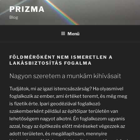
Tartalomhoz
PRIZMA
Blog
Menü
FÖLDMÉRŐKÉNT NEM ISMERETLEN A
LAKÁSBIZTOSÍTÁS FOGALMA
Nagyon szeretem a munkám kihívásait
Tudjátok, mi az igazi istencsászárság? Ha olyasmivel
foglalkozik az ember, ami értéket teremt, és még meg
is fizetik érte. Ipari geodéziával foglalkozó
szakemberként például az építőipar területén van
lehetőségem nagyot alkotni. Én foglalkozom ugyanis
azzal, hogy az építkezés előtt méréseket végezzek az
adott területen, és megállapítsam, mennyire