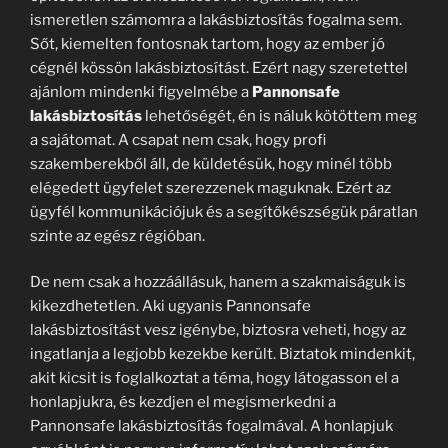
ismeretlen számomra a lakásbiztosítás fogalma sem.
Sőt, kiemelten fontosnak tartom, hogy az ember jó
cégnél kössön lakásbiztosítást. Ezért nagy szeretettel
ajánlom mindenki figyelmébe a
Pannonsafe
lakásbiztosítás
lehetőségét, én is náluk kötöttem meg
a sajátomat. A csapat nem csak, hogy profi
szakemberekből áll, de küldetésük, hogy minél több
elégedett ügyfelet szerezzenek maguknak. Ezért az
ügyfél kommunikációjuk és a segítőkészségük páratlan
szinte az egész régióban.
De nem csak a hozzáállásuk, hanem a szakmaiságuk is
kikezdhetetlen. Aki ugyanis Pannonsafe
lakásbiztosítást vesz igénybe, biztosra veheti, hogy az
ingatlanja a legjobb kezekbe került. Biztatok mindenkit,
akit kicsit is foglalkoztat a téma, hogy látogasson el a
honlapjukra, és kezdjen el megismerkedni a
Pannonsafe lakásbiztosítás fogalmával. A honlapjuk