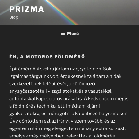
Tartalomhoz
PRIZMA
Blog
Menü
ÉN, A MOTOROS FÖLDMÉRŐ
Építőmérnöki szakra jártam az egyetemen. Sok
izgalmas tárgyunk volt, érdekesnek találtam a hidak
szerkezetének felépítését, a különböző
anyagösszetételi vizsgálatokat, és a vasutakkal,
autóutakkal kapcsolatos órákat is. A kedvencem mégis
a földmérés technika lett. Imádtam kijárni
gyakorlatokra, és méregetni a különböző helyszíneken.
Úgy döntöttem ezt az irányt viszem tovább, és az
egyetem után még elvégeztem néhány extra kurzust,
amelyek még mélyebben belevittek a földmérés