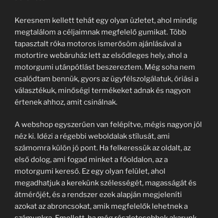
Keresnem kellett tehát egy olyan üzletet, ahol mindig
megtalálom a céljaimnak megfelelő gumikat. Több
tapasztalt róka motoros ismerősöm ajánlásával a
motortire webáruház lett az elsődleges hely, ahol a
motorgumi utánpótlást beszereztem. Még soha nem
csalódtam bennük, gyors az ügyfélszolgálatuk, óriási a
választékuk, minőségi termékeket adnak és nagyon
értenek ahhoz, amit csinálnak.
A webshop egyszerűen van felépítve, mégis nagyon jól
néz ki. Idézi a régebbi weboldalak stílusát, ami
számomra külön jó pont. Ha felkeressük az oldalt, az
első dolog, ami fogad minket a főoldalon, az a
motorgumi kereső. Ez egy olyan felület, ahol
megadhatjuk a kerekünk szélességét, magasságát és
átmérőjét, és a rendszer ezek alapján megjeleníti
azokat az abroncsokat, amik megfelelők lehetnek a