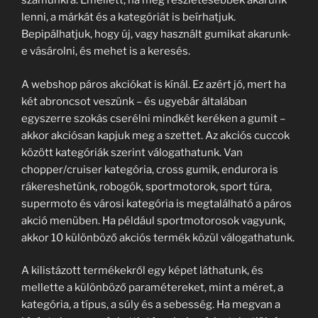
számunkra. Emellett, ha még részletesebbek akarunk
lenni, a márkát és a kategóriát is beírhatjuk.
Bepipálhatjuk, hogy új, vagy használt gumikat akarunk-
e vásárolni, és mehet is a keresés.
A webshop páros akciókat is kínál. Ez azért jó, mert ha
két abroncsot veszünk – és ugyebár általában
egyszerre szokás cserélni mindkét keréken a gumit –
akkor akciósan kapjuk meg a szettet. Az akciós cuccok
között kategóriák szerint válogathatunk. Van
chopper/cruiser kategória, cross gumik, endurora is
rákereshetünk, robogók, sportmotorok, sport túra,
supermoto és városi kategória is megtalálható a páros
akció menüben. Ha például sportmotorosok vagyunk,
akkor 10 különböző akciós termék közül válogathatunk.
A kilistázott termékekről egy képet láthatunk, és
mellette a különböző paramétereket, mint a méret, a
kategória, a típus, a súly és a sebesség. Ha megvan a