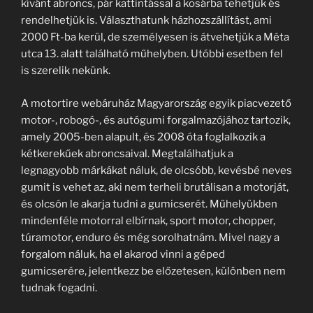
kívánt abroncs, pár kattintással a kosárba tehetjük és
rendelhetjük is. Választhatunk házhozszállítást, ami
2000 Ft-ba kerül, de személyesen is átvehetjük a Méta
utca 13. alatt található műhelyben. Utóbbi esetben fel
is szerelik nekünk.
A motortire webáruház Magyarország egyik piacvezető
motor-, robogó-, és autógumi forgalmazójához tartozik,
amely 2005-ben alapult, és 2008 óta foglalkozik a
kétkerekűek abroncsaival. Megtalálhatjuk a
legnagyobb márkákat náluk, de olcsóbb, kevésbé neves
gumit is vehet az, aki nem terheli brutálisan a motorját,
és olcsón le akarja tudni a gumicserét. Műhelyükben
mindenféle motorral elbírnak, sport motor, chopper,
túramotor, enduro és még sorolhatnám. Mivel nagy a
forgalom náluk, ha el akarod vinni a géped
gumicserére, jelentkezz be előzetesen, különben nem
tudnak fogadni.