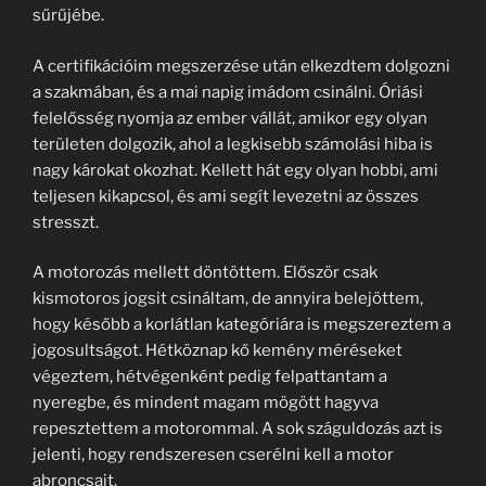
sűrűjébe.
A certifikációim megszerzése után elkezdtem dolgozni
a szakmában, és a mai napig imádom csinálni. Óriási
felelősség nyomja az ember vállát, amikor egy olyan
területen dolgozik, ahol a legkisebb számolási hiba is
nagy károkat okozhat. Kellett hát egy olyan hobbi, ami
teljesen kikapcsol, és ami segít levezetni az összes
stresszt.
A motorozás mellett döntöttem. Először csak
kismotoros jogsit csináltam, de annyira belejöttem,
hogy később a korlátlan kategóriára is megszereztem a
jogosultságot. Hétköznap kő kemény méréseket
végeztem, hétvégenként pedig felpattantam a
nyeregbe, és mindent magam mögött hagyva
repesztettem a motorommal. A sok száguldozás azt is
jelenti, hogy rendszeresen cserélni kell a motor
abroncsait.