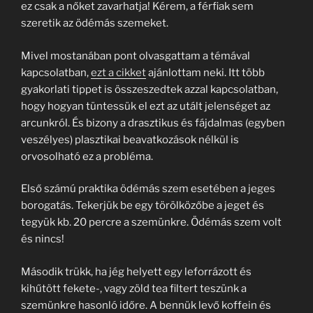
ez csak a nőket zavarhatja! Kérem, a férfiak sem
szeretik az ödémás szemeket.
Mivel mostanában pont olvasgattam a témával
kapcsolatban,
ezt a cikket
ajánlottam neki. Itt több
gyakorlati tippet is összeszedtek azzal kapcsolatban,
hogy hogyan tüntessük el ezt az utált jelenséget az
arcunkról. És bizony a drasztikus és fájdalmas (egyben
veszélyes) plasztikai beavatkozások nélkül is
orvosolható ez a probléma.
Első számú praktika ödémás szem esetében a jeges
borogatás. Tekerjük be egy törölközőbe a jeget és
tegyük kb. 20 percre a szemünkre. Ödémás szem volt
és nincs!
Második trükk, ha jég helyett egy leforrázott és
kihűtött fekete-, vagy zöld tea filtert teszünk a
szemünkre hasonló időre. A bennük levő koffein és