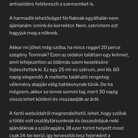
antioxidáns felébreszti a szemeinket is.
A harmadik lehetőséget férfiaknak egyáltalán nem
ajánlanám: smink és korrektor. Nem, szerintem ezt
hagyjuk meg a nőknek.
Akkor mi jöhet még szóba, ha nincs reggel 20 perce
szegény Tominak? Ezen az oldalon találtam egy krémet,
amit kifejezetten az ödémás szem kezelésére
fejlesztettek ki. Ez egy 25 ml-es szérum, ami kb. 60
napig elegendő. A mellette található rengeteg
vélemény alapján elég hatékonynak tűnik. De ha
mégsem, akkor se lenne semmi baj, mert 30 napig
vissza lehet küldeni és visszaadják az árát.
A fenti weboldalról megrendelhető, lehet, hogy szólok
a többi volt osztálytársunknak és összedobjuk neki
ajándéknak a szülinapjára. 18 ezer forint helyett most
csak 14-be kerül, így kevesebb lesz fejenként a