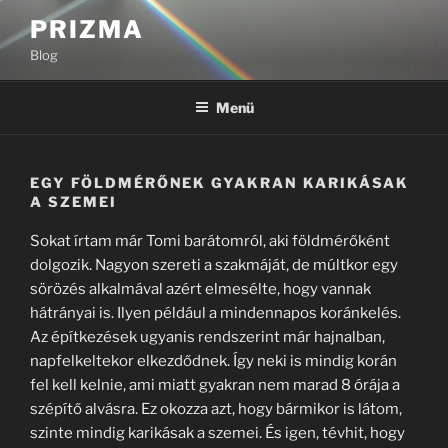
Tartalomhoz
PRIZMA
Blog
Menü
EGY FÖLDMÉRŐNEK GYAKRAN KARIKÁSAK
A SZEMEI
Sokat írtam már Tomi barátomról, aki földmérőként
dolgozik. Nagyon szereti a szakmáját, de múltkor egy
sörözés alkalmával azért elmesélte, hogy vannak
hátrányai is. Ilyen például a mindennapos koránkelés.
Az építkezések ugyanis rendszerint már hajnalban,
napfelkeltekor elkezdődnek. Így neki is mindig korán
fel kell kelnie, ami miatt gyakran nem marad 8 órája a
szépítő alvásra. Ez okozza azt, hogy bármikor is látom,
szinte mindig karikásak a szemei. És igen, tévhit, hogy