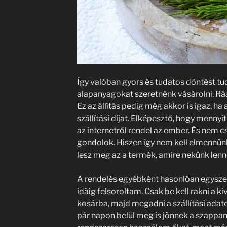
Így valóban gyors és tudatos döntést tu
alapanyagokat szeretnénk vásárolni. Rá
Ez az állítás pedig még akkor is igaz, h
szállítási díjat. Elképesztő, hogy mennyit
az internetről rendel az ember. És nem c
gondolok. Hiszen így nem kell elmennünk
lesz meg az a termék, amire nekünk len
A rendelés egyébként hasonlóan egysze
idáig felsoroltam. Csak be kell rakni a k
kosárba, majd megadni a szállítási adato
pár napon belül meg is jönnek a szappan