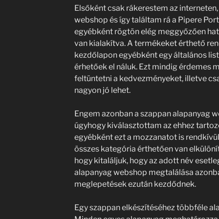
Elsőként csak rákerestem az interneten
webshop és így találtam rá a Pipere Port
egyébként rögtön elég meggyőzően hato
van kialakítva. A termékeket érthető rend
kezdőlapon egyébként egy általános list
érhetőek el náluk. Ezt mindig érdemes m
feltüntetni a kedvezményeket, illetve cs
nagyon jó lehet.
Engem azonban a szappan alapanyag we
úgyhogy kiválasztottam az ehhez tartozó
egyébként ezt a mozzanatot is rendkívül
összes kategória érthetően van elkülöní
hogy kitaláljuk, hogy az adott név esetle
alapanyag webshop megtalálása azonban 
meglepetések ezután kezdődnek.
Egy szappan elkészítéséhez többféle al