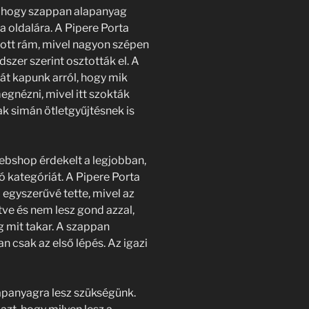
, hogy szappan alapanyag
a oldalára. A Pipere Porta
tt rám, mivel nagyon szépen
szer szerint osztották el. A
át kapunk arról, hogy mik
egnézni, mivel itt szokták
ak simán ötletgyűjtésnek is
bshop érdekelt a legjobban,
 kategóriát. A Pipere Porta
 egyszerűvé tette, mivel az
tve és nem lesz gond azzal,
g mit takar. A szappan
csak az első lépés. Az igazi
apanyagra lesz szükségünk.