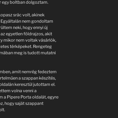
 egy boltban dolgoztam.
pasz srác volt, akinek
a. Egyáltalán nem gondoltam
rültem neki, hogy ennyi új
 az egyetlen földrajzos, akit
 mikor nem voltak vásárlók,
zetes térképeket. Rengeteg
ormában meg is tudott mutatni
temben, amit nemrég fedeztem
yértelműen a szappan készítés,
ldalán keresztül jutottam el.
ettem volna venni a
a Pipere Porta oldalát, egyre
z, hogy saját szappant
lt.