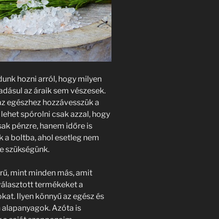
dunk hozni arról, hogy milyen
adásul az áraik sem vészesek.
a az egészhez hozzávesszük a
 lehet spórolni csak azzal, hogy
sak pénzre, hanem időre is
 a boltba, ahol esetleg nem
ne szükségünk.
rű, mint minden más, amit
iválasztott termékeket a
kat. Ilyen könnyű az egész és
 alapanyagok. Azóta is