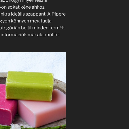
t, hogy milyen lesz a
yon sokat kéne ahhoz
kra ideális szappant. A Pipere
agyon könnyen meg tudja
ategórián belül minden termék
 információk már alapból fel