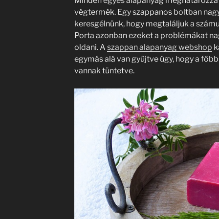
Minden egyes alapanyag meghatározza az
végtermék. Egy szappanos boltban nag
keresgélnünk, hogy megtaláljuk a számun
Porta azonban ezeket a problémákat n
oldani. A
szappan alapanyag webshop
k
egymás alá van gyűjtve úgy, hogy a főbb
vannak tüntetve.