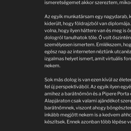
ismeretségemet akkor szereztem, mikor
Az egyik munkatársam egy nagydarab, ko
kiderült, hogy földrajzból van diplomáj
volna, hogy ilyen háttere van és meg is ö
dologról tanulhatok tőle. Ő volt őszintén
személyesen ismertem. Emlékszem, hogy
egész nap az interneten néztünk utcané
izgalmas helyet ismert, amit virtuális f
nekem.
Sok más dolog is van ezen kívül az éle
fel új perspektívából. Az egyik ilyen eg
amihez a barátnőmön és a Pipere Porta o
Alapjáraton csak valami ajándékot szer
barátnőmnek, viszont ahogy böngésztem 
inkább megjött nekem is a kedvem ahho
készítsek. Ennek azonban több lépése vo