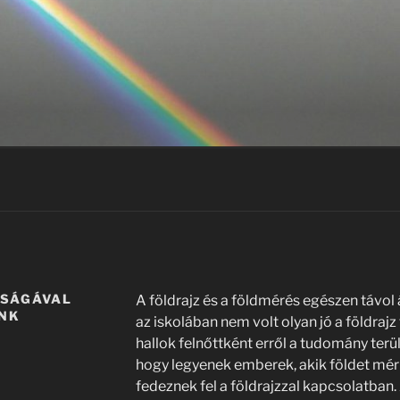
SSÁGÁVAL
A földrajz és a földmérés egészen távol á
UNK
az iskolában nem volt olyan jó a földrajz
hallok felnőttként erről a tudomány terü
hogy legyenek emberek, akik földet mérn
fedeznek fel a földrajzzal kapcsolatban.