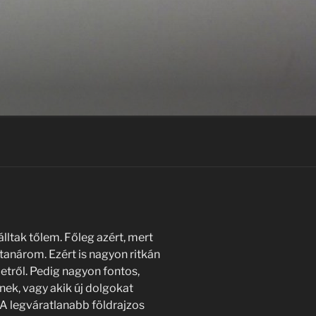
lltak tőlem. Főleg azért, mert
 tanárom. Ezért is nagyon ritkán
letről. Pedig nagyon fontos,
ek, vagy akik új dolgokat
 A legváratlanabb földrajzos